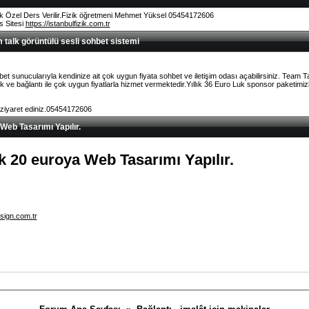
k Özel Ders Verilir.Fizik öğretmeni Mehmet Yüksel 05454172606
rs Sitesi
https://istanbulfizik.com.tr
talk görüntülü sesli sohbet sistemi
et sunucularıyla kendinize ait çok uygun fiyata sohbet ve iletişim odası açabilirsiniz. Team 
ve bağlantı ile çok uygun fiyatlarla hizmet vermektedir.Yıllık 36 Euro Luk sponsor paketimizl
 ziyaret ediniz.05454172606
 Web Tasarımı Yapılır.
lık 20 euroya Web Tasarımı Yapılır.
sign.com.tr