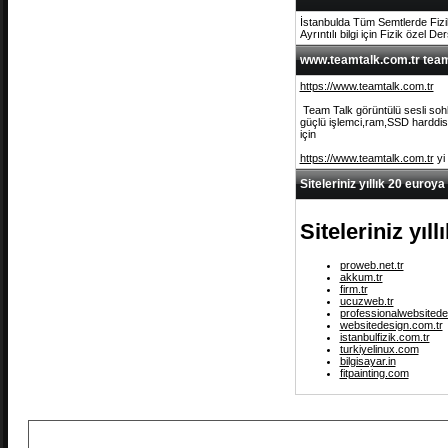
İstanbulda Tüm Semtlerde Fizi
Ayrıntılı bilgi için Fizik özel De
www.teamtalk.com.tr team 
https://www.teamtalk.com.tr
Team Talk görüntülü sesli sohb
güçlü işlemci,ram,SSD harddisk 
için
https://www.teamtalk.com.tr
yi
Siteleriniz yıllık 20 euroya
Siteleriniz yıl
proweb.net.tr
akkum.tr
firm.tr
ucuzweb.tr
professionalwebsitede
websitedesign.com.tr
istanbulfizik.com.tr
turkiyelinux.com
bilgisayar.in
fitpainting.com