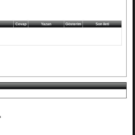
Cevap
Yazan
Gösterim
Son ileti
k