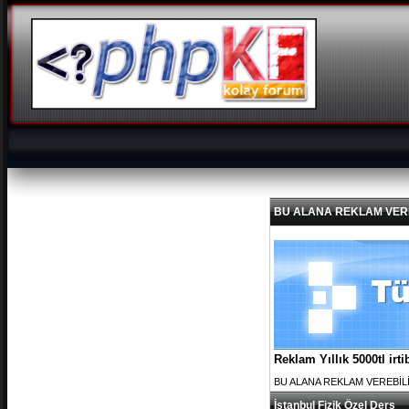
BU ALANA REKLAM VEREBİL
Reklam Yıllık 5000tl ir
BU ALANA REKLAM VEREBİLİRS
İstanbul Fizik Özel Ders