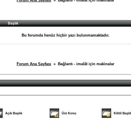
Forum Ana Sayfası
» Bağlantı - imalât için makinalar
Başlık
Bu forumda henüz hiçbir yazı bulunmamaktadır.
Forum Ana Sayfası
» Bağlantı - imalât için makinalar
Açık Başlık
Üst Konu
Kilitli Başlı