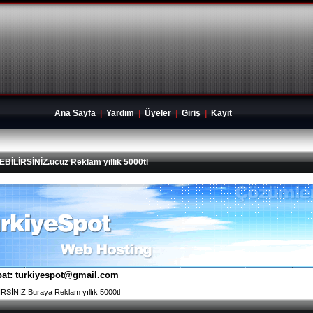
Ana Sayfa
|
Yardım
|
Üyeler
|
Giriş
|
Kayıt
İRSİNİZ.ucuz Reklam yıllık 5000tl
tibat: turkiyespot@gmail.com
İNİZ.Buraya Reklam yıllık 5000tl