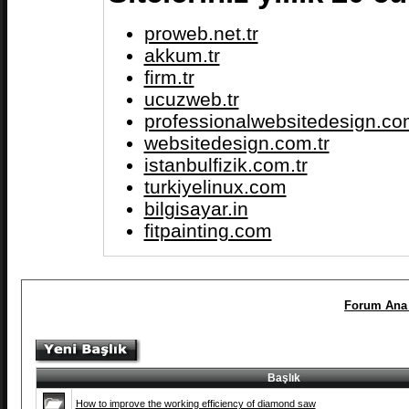
proweb.net.tr
akkum.tr
firm.tr
ucuzweb.tr
professionalwebsitedesign.com
websitedesign.com.tr
istanbulfizik.com.tr
turkiyelinux.com
bilgisayar.in
fitpainting.com
Forum Ana 
Başlık
How to improve the working efficiency of diamond saw