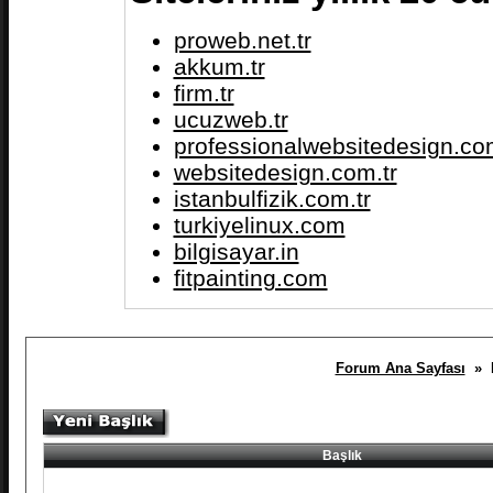
proweb.net.tr
akkum.tr
firm.tr
ucuzweb.tr
professionalwebsitedesign.com
websitedesign.com.tr
istanbulfizik.com.tr
turkiyelinux.com
bilgisayar.in
fitpainting.com
Forum Ana Sayfası
» K
Başlık