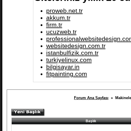
proweb.net.tr
akkum.tr
firm.tr
ucuzweb.tr
professionalwebsitedesign.com
websitedesign.com.tr
istanbulfizik.com.tr
turkiyelinux.com
bilgisayar.in
fitpainting.com
Forum Ana Sayfası
» Makineleri
Başlık