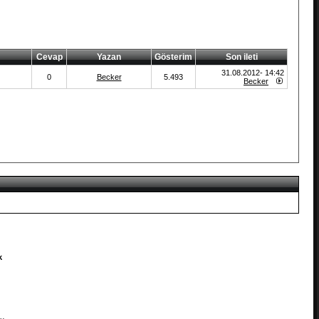
Cevap
Yazan
Gösterim
Son ileti
31.08.2012- 14:42
0
Becker
5.493
Becker
k