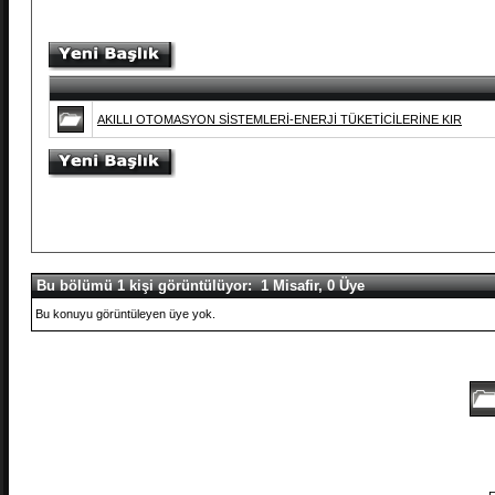
AKILLI OTOMASYON SİSTEMLERİ-ENERJİ TÜKETİCİLERİNE KIR
Bu bölümü 1 kişi görüntülüyor: 1 Misafir, 0 Üye
Bu konuyu görüntüleyen üye yok.