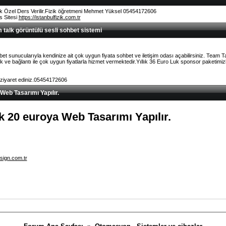
k Özel Ders Verilir.Fizik öğretmeni Mehmet Yüksel 05454172606
rs Sitesi
https://istanbulfizik.com.tr
talk görüntülü sesli sohbet sistemi
et sunucularıyla kendinize ait çok uygun fiyata sohbet ve iletişim odası açabilirsiniz. Team 
ve bağlantı ile çok uygun fiyatlarla hizmet vermektedir.Yıllık 36 Euro Luk sponsor paketimizl
 ziyaret ediniz.05454172606
 Web Tasarımı Yapılır.
lık 20 euroya Web Tasarımı Yapılır.
sign.com.tr