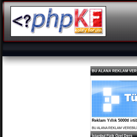
BU ALANA REKLAM VEREBİL
Reklam Yıllık 5000tl ir
BU ALANA REKLAM VEREBİLİRS
İstanbul Fizik Özel Ders