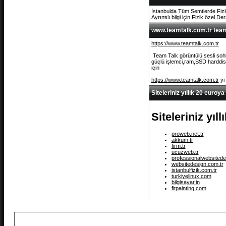
İstanbulda Tüm Semtlerde Fizi
Ayrıntılı bilgi için Fizik özel De
www.teamtalk.com.tr team 
https://www.teamtalk.com.tr
Team Talk görüntülü sesli sohb
güçlü işlemci,ram,SSD harddisk 
için
https://www.teamtalk.com.tr
yi
Siteleriniz yıllık 20 euroya
Siteleriniz yıl
proweb.net.tr
akkum.tr
firm.tr
ucuzweb.tr
professionalwebsitede
websitedesign.com.tr
istanbulfizik.com.tr
turkiyelinux.com
bilgisayar.in
fitpainting.com