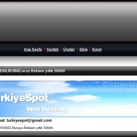
Ana Sayfa
|
Yardım
|
Üyeler
|
Giriş
|
Kayıt
İRSİNİZ.ucuz Reklam yıllık 5000tl
tibat: turkiyespot@gmail.com
İNİZ.Buraya Reklam yıllık 5000tl