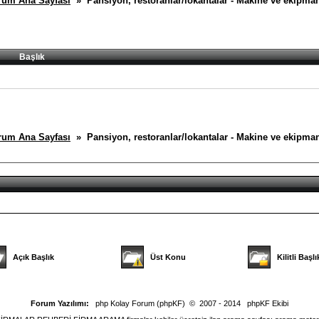
rum Ana Sayfası
» Pansiyon, restoranlar/lokantalar - Makine ve ekipman
Başlık
rum Ana Sayfası
» Pansiyon, restoranlar/lokantalar - Makine ve ekipman
Açık Başlık
Üst Konu
Kilitli Başlı
Forum Yazılımı:
php Kolay Forum (phpKF)
© 2007 - 2014
phpKF Ekibi