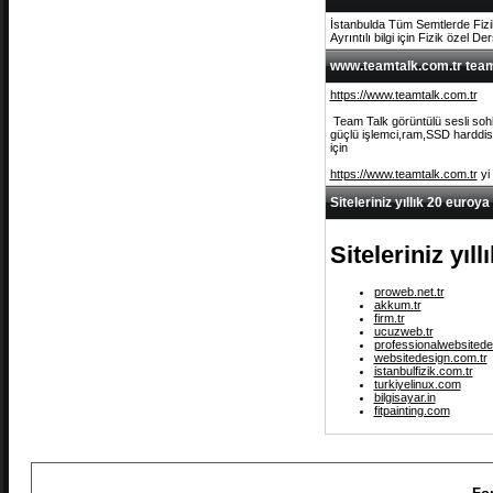
İstanbulda Tüm Semtlerde Fizi
Ayrıntılı bilgi için Fizik özel De
www.teamtalk.com.tr team 
https://www.teamtalk.com.tr
Team Talk görüntülü sesli sohb
güçlü işlemci,ram,SSD harddisk 
için
https://www.teamtalk.com.tr
yi
Siteleriniz yıllık 20 euroya
Siteleriniz yıl
proweb.net.tr
akkum.tr
firm.tr
ucuzweb.tr
professionalwebsitede
websitedesign.com.tr
istanbulfizik.com.tr
turkiyelinux.com
bilgisayar.in
fitpainting.com