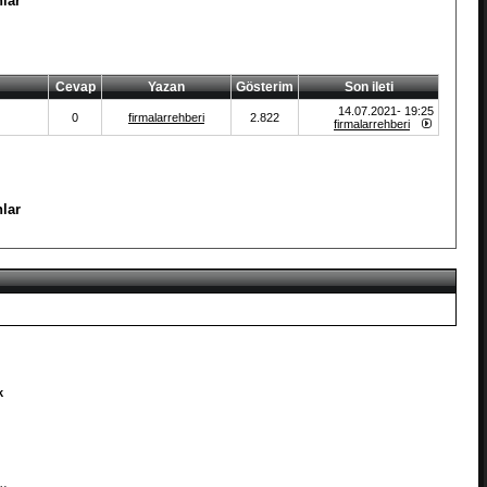
lar
Cevap
Yazan
Gösterim
Son ileti
14.07.2021- 19:25
0
firmalarrehberi
2.822
firmalarrehberi
lar
k