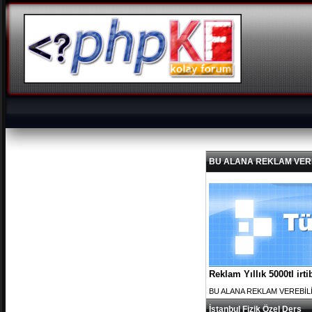
BU ALANA REKLAM VEREBİL
Reklam Yıllık 5000tl ir
BU ALANA REKLAM VEREBİLİRS
İstanbul Fizik Özel Ders