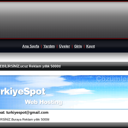
Ana Sayfa
|
Yardım
|
Üyeler
|
Giriş
|
Kayıt
İRSİNİZ.ucuz Reklam yıllık 5000tl
tibat: turkiyespot@gmail.com
İNİZ.Buraya Reklam yıllık 5000tl