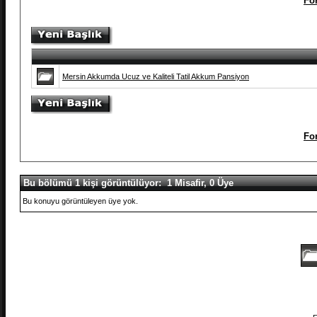
Fo
Mersin Akkumda Ucuz ve Kaliteli Tatil Akkum Pansiyon
Fo
Bu bölümü 1 kişi görüntülüyor: 1 Misafir, 0 Üye
Bu konuyu görüntüleyen üye yok.