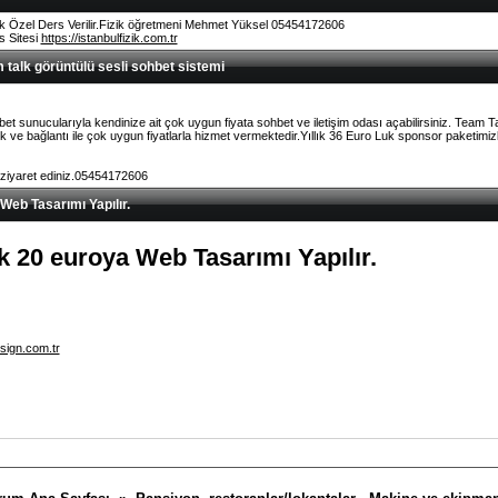
k Özel Ders Verilir.Fizik öğretmeni Mehmet Yüksel 05454172606
rs Sitesi
https://istanbulfizik.com.tr
talk görüntülü sesli sohbet sistemi
et sunucularıyla kendinize ait çok uygun fiyata sohbet ve iletişim odası açabilirsiniz. Team 
ve bağlantı ile çok uygun fiyatlarla hizmet vermektedir.Yıllık 36 Euro Luk sponsor paketimizl
 ziyaret ediniz.05454172606
 Web Tasarımı Yapılır.
lık 20 euroya Web Tasarımı Yapılır.
sign.com.tr