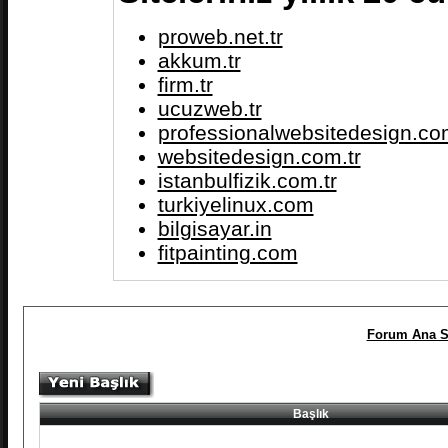
proweb.net.tr
akkum.tr
firm.tr
ucuzweb.tr
professionalwebsitedesign.com
websitedesign.com.tr
istanbulfizik.com.tr
turkiyelinux.com
bilgisayar.in
fitpainting.com
Forum Ana S
Başlık