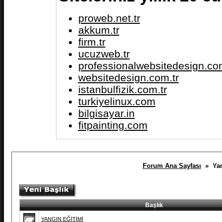
proweb.net.tr
akkum.tr
firm.tr
ucuzweb.tr
professionalwebsitedesign.com
websitedesign.com.tr
istanbulfizik.com.tr
turkiyelinux.com
bilgisayar.in
fitpainting.com
Forum Ana Sayfası
» Yang
Başlık
YANGIN EĞİTİMİ