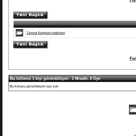
For
Zeosta Kompost makinesi
For
Bu bölümü 1 kişi görüntülüyor: 1 Misafir, 0 Üye
Bu konuyu görüntüleyen üye yok.