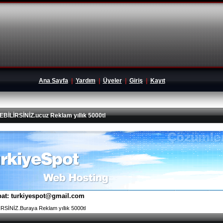
Ana Sayfa
|
Yardım
|
Üyeler
|
Giriş
|
Kayıt
İRSİNİZ.ucuz Reklam yıllık 5000tl
tibat: turkiyespot@gmail.com
İNİZ.Buraya Reklam yıllık 5000tl