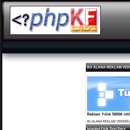
BU ALANA REKLAM VEREBİL
Reklam Yıllık 5000tl ir
BU ALANA REKLAM VEREBİLİRS
İstanbul Fizik Özel Ders