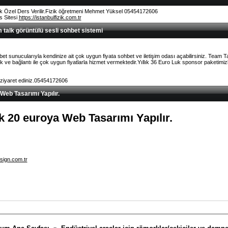
k Özel Ders Verilir.Fizik öğretmeni Mehmet Yüksel 05454172606
rs Sitesi
https://istanbulfizik.com.tr
talk görüntülü sesli sohbet sistemi
et sunucularıyla kendinize ait çok uygun fiyata sohbet ve iletişim odası açabilirsiniz. Team 
ve bağlantı ile çok uygun fiyatlarla hizmet vermektedir.Yıllık 36 Euro Luk sponsor paketimizl
 ziyaret ediniz.05454172606
 Web Tasarımı Yapılır.
lık 20 euroya Web Tasarımı Yapılır.
sign.com.tr