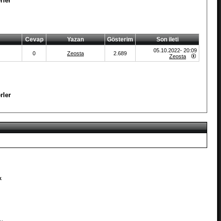
rler
Cevap
Yazan
Gösterim
Son ileti
05.10.2022- 20:09
0
Zeosta
2.689
Zeosta
rler
k