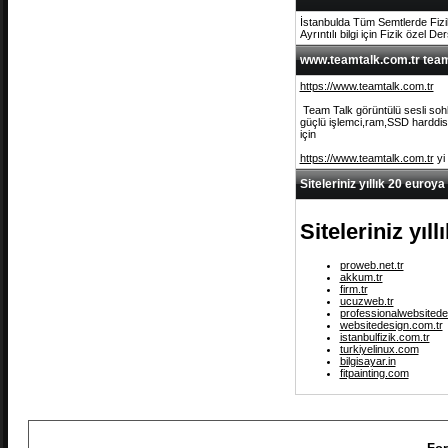
İstanbulda Tüm Semtlerde Fizi
Ayrıntılı bilgi için Fizik özel De
www.teamtalk.com.tr team 
https://www.teamtalk.com.tr
Team Talk görüntülü sesli sohb
güçlü işlemci,ram,SSD harddisk 
için
https://www.teamtalk.com.tr
yi
Siteleriniz yıllık 20 euroya
Siteleriniz yıl
proweb.net.tr
akkum.tr
firm.tr
ucuzweb.tr
professionalwebsitede
websitedesign.com.tr
istanbulfizik.com.tr
turkiyelinux.com
bilgisayar.in
fitpainting.com