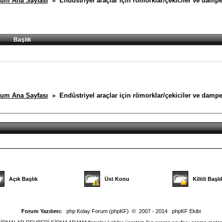
um Ana Sayfası
» Endüstriyel araçlar için römorklar/çekiciler ve dampe
Başlık
um Ana Sayfası
» Endüstriyel araçlar için römorklar/çekiciler ve dampe
Açık Başlık
Üst Konu
Kilitli Başlı
Forum Yazılımı:
php Kolay Forum (phpKF)
© 2007 - 2014
phpKF Ekibi