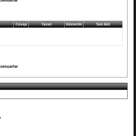
sesuarlar
Cevap
Yazan
Gösterim
Son ileti
sesuarlar
k