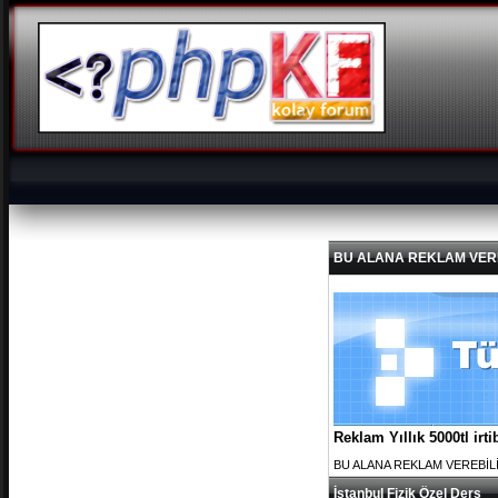
BU ALANA REKLAM VEREBİL
Reklam Yıllık 5000tl ir
BU ALANA REKLAM VEREBİLİRS
İstanbul Fizik Özel Ders