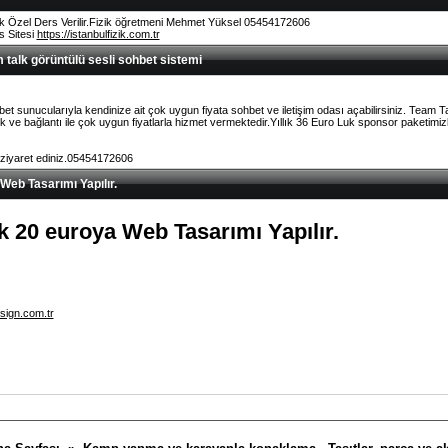
k Özel Ders Verilir.Fizik öğretmeni Mehmet Yüksel 05454172606
rs Sitesi
https://istanbulfizik.com.tr
talk görüntülü sesli sohbet sistemi
et sunucularıyla kendinize ait çok uygun fiyata sohbet ve iletişim odası açabilirsiniz. Team 
ve bağlantı ile çok uygun fiyatlarla hizmet vermektedir.Yıllık 36 Euro Luk sponsor paketimizl
 ziyaret ediniz.05454172606
 Web Tasarımı Yapılır.
lık 20 euroya Web Tasarımı Yapılır.
sign.com.tr