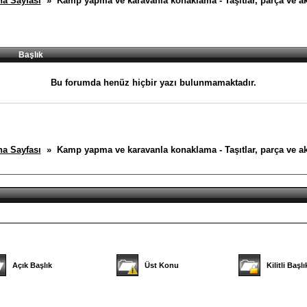
a Sayfası
» Kamp yapma ve karavanla konaklama - Taşıtlar, parça ve ak
Başlık
Bu forumda henüz hiçbir yazı bulunmamaktadır.
a Sayfası
» Kamp yapma ve karavanla konaklama - Taşıtlar, parça ve ak
Açık Başlık
Üst Konu
Kilitli Başlı