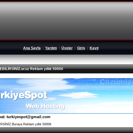
Ana Sayfa
|
Yardım
|
Üyeler
|
Giriş
|
Kayıt
İRSİNİZ.ucuz Reklam yıllık 5000tl
tibat: turkiyespot@gmail.com
İNİZ.Buraya Reklam yıllık 5000tl