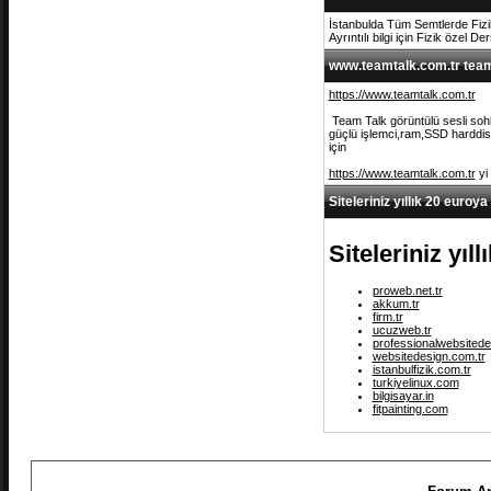
İstanbulda Tüm Semtlerde Fizi
Ayrıntılı bilgi için Fizik özel De
www.teamtalk.com.tr team 
https://www.teamtalk.com.tr
Team Talk görüntülü sesli sohb
güçlü işlemci,ram,SSD harddisk 
için
https://www.teamtalk.com.tr
yi
Siteleriniz yıllık 20 euroya
Siteleriniz yıl
proweb.net.tr
akkum.tr
firm.tr
ucuzweb.tr
professionalwebsitede
websitedesign.com.tr
istanbulfizik.com.tr
turkiyelinux.com
bilgisayar.in
fitpainting.com