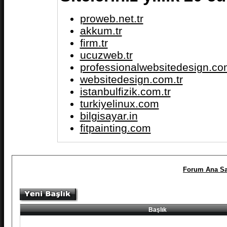
proweb.net.tr
akkum.tr
firm.tr
ucuzweb.tr
professionalwebsitedesign.com
websitedesign.com.tr
istanbulfizik.com.tr
turkiyelinux.com
bilgisayar.in
fitpainting.com
Forum Ana Sa
Başlık