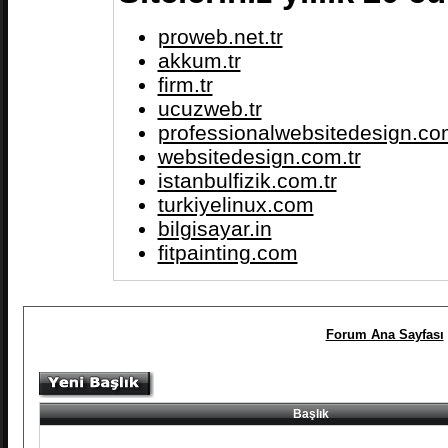
proweb.net.tr
akkum.tr
firm.tr
ucuzweb.tr
professionalwebsitedesign.com
websitedesign.com.tr
istanbulfizik.com.tr
turkiyelinux.com
bilgisayar.in
fitpainting.com
Forum Ana Sayfası
Başlık