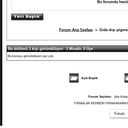
Bu forumda henüz
Forum Ana Sayfası
» Gıda dışı pigment
Bu bölümü 1 kişi görüntülüyor: 1 Misafir, 0 Üye
Bu konuyu görüntüleyen üye yok.
Açık Başlık
Forum Yazılımı:
php Kola
FİRMALAR REHBERİ FİRMA ARAMA firmal
Forum