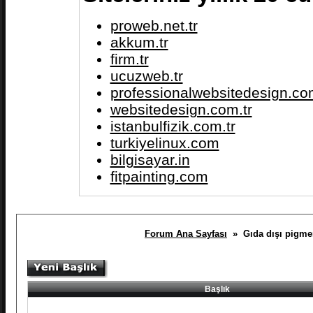
proweb.net.tr
akkum.tr
firm.tr
ucuzweb.tr
professionalwebsitedesign.com
websitedesign.com.tr
istanbulfizik.com.tr
turkiyelinux.com
bilgisayar.in
fitpainting.com
Forum Ana Sayfası
» Gıda dışı pigment
Başlık