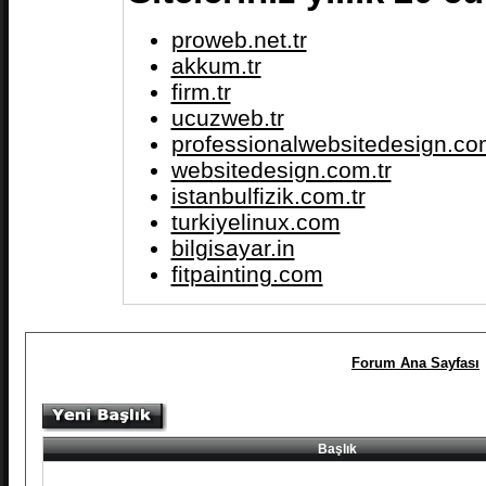
proweb.net.tr
akkum.tr
firm.tr
ucuzweb.tr
professionalwebsitedesign.com
websitedesign.com.tr
istanbulfizik.com.tr
turkiyelinux.com
bilgisayar.in
fitpainting.com
Forum Ana Sayfası
Başlık