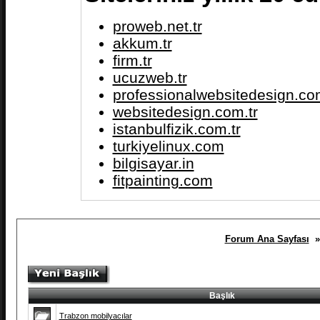
proweb.net.tr
akkum.tr
firm.tr
ucuzweb.tr
professionalwebsitedesign.com
websitedesign.com.tr
istanbulfizik.com.tr
turkiyelinux.com
bilgisayar.in
fitpainting.com
Forum Ana Sayfası
» 
Başlık
Trabzon mobilyacılar