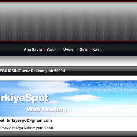
Ana Sayfa
|
Yardım
|
Üyeler
|
Giriş
|
Kayıt
İRSİNİZ.ucuz Reklam yıllık 5000tl
tibat: turkiyespot@gmail.com
İNİZ.Buraya Reklam yıllık 5000tl