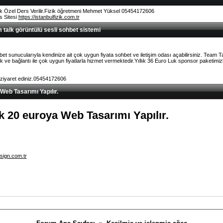
k Özel Ders Verilir.Fizik öğretmeni Mehmet Yüksel 05454172606
rs Sitesi
https://istanbulfizik.com.tr
talk görüntülü sesli sohbet sistemi
et sunucularıyla kendinize ait çok uygun fiyata sohbet ve iletişim odası açabilirsiniz. Team 
ve bağlantı ile çok uygun fiyatlarla hizmet vermektedir.Yıllık 36 Euro Luk sponsor paketimizl
 ziyaret ediniz.05454172606
 Web Tasarımı Yapılır.
lık 20 euroya Web Tasarımı Yapılır.
sign.com.tr