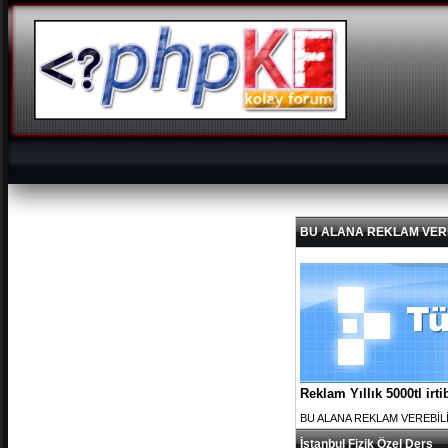
BU ALANA REKLAM VEREBİL
Reklam Yıllık 5000tl ir
BU ALANA REKLAM VEREBİLİRS
İstanbul Fizik Özel Ders