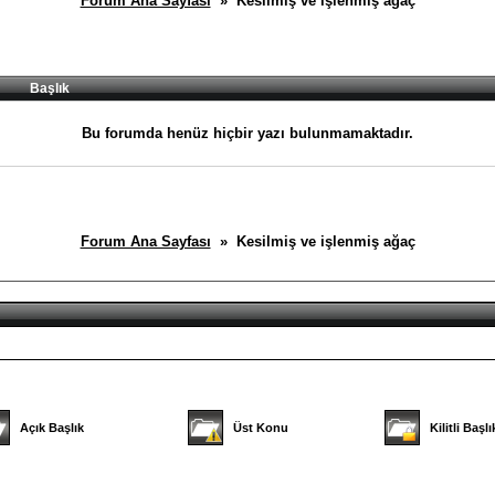
Forum Ana Sayfası
» Kesilmiş ve işlenmiş ağaç
Başlık
Bu forumda henüz hiçbir yazı bulunmamaktadır.
Forum Ana Sayfası
» Kesilmiş ve işlenmiş ağaç
Açık Başlık
Üst Konu
Kilitli Başlı