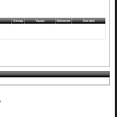
Cevap
Yazan
Gösterim
Son ileti
k