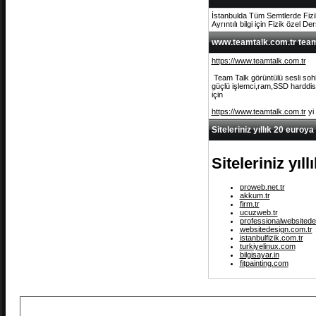
İstanbulda Tüm Semtlerde Fizi
Ayrıntılı bilgi için Fizik özel De
www.teamtalk.com.tr team 
https://www.teamtalk.com.tr
Team Talk görüntülü sesli sohb
güçlü işlemci,ram,SSD harddisk 
için
https://www.teamtalk.com.tr
yi
Siteleriniz yıllık 20 euroya
Siteleriniz yıl
proweb.net.tr
akkum.tr
firm.tr
ucuzweb.tr
professionalwebsitede
websitedesign.com.tr
istanbulfizik.com.tr
turkiyelinux.com
bilgisayar.in
fitpainting.com