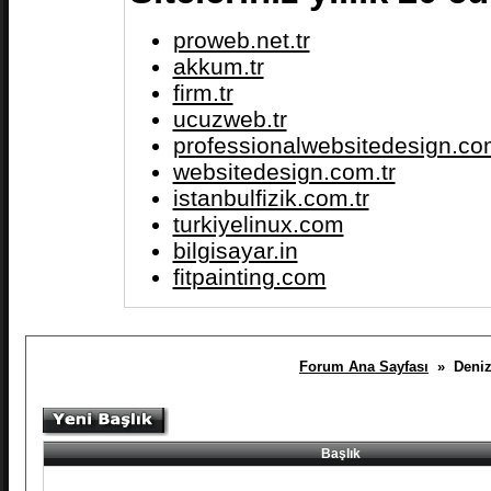
proweb.net.tr
akkum.tr
firm.tr
ucuzweb.tr
professionalwebsitedesign.com
websitedesign.com.tr
istanbulfizik.com.tr
turkiyelinux.com
bilgisayar.in
fitpainting.com
Forum Ana Sayfası
» Denizci
Başlık