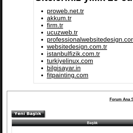
proweb.net.tr
akkum.tr
firm.tr
ucuzweb.tr
professionalwebsitedesign.com
websitedesign.com.tr
istanbulfizik.com.tr
turkiyelinux.com
bilgisayar.in
fitpainting.com
Forum Ana S
Başlık