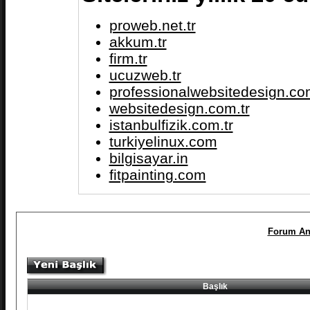
proweb.net.tr
akkum.tr
firm.tr
ucuzweb.tr
professionalwebsitedesign.com
websitedesign.com.tr
istanbulfizik.com.tr
turkiyelinux.com
bilgisayar.in
fitpainting.com
Forum An
Başlık