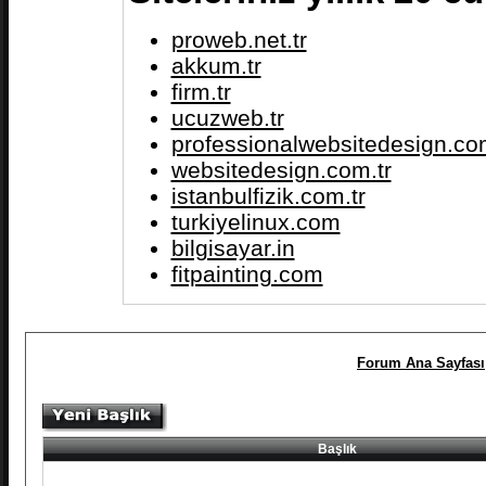
proweb.net.tr
akkum.tr
firm.tr
ucuzweb.tr
professionalwebsitedesign.com
websitedesign.com.tr
istanbulfizik.com.tr
turkiyelinux.com
bilgisayar.in
fitpainting.com
Forum Ana Sayfası
Başlık