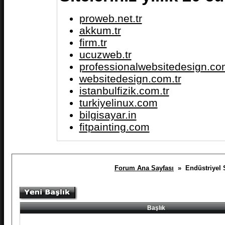
proweb.net.tr
akkum.tr
firm.tr
ucuzweb.tr
professionalwebsitedesign.com
websitedesign.com.tr
istanbulfizik.com.tr
turkiyelinux.com
bilgisayar.in
fitpainting.com
Forum Ana Sayfası
» Endüstriyel Sa
Başlık