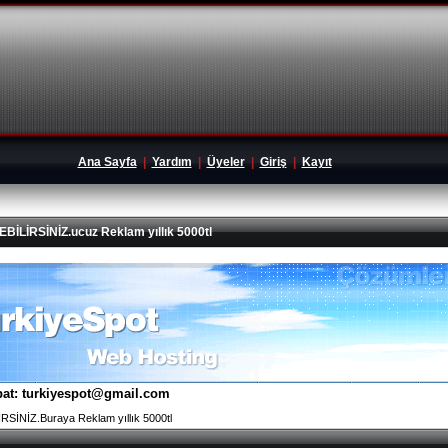
Ana Sayfa
|
Yardım
|
Üyeler
|
Giriş
|
Kayıt
İRSİNİZ.ucuz Reklam yıllık 5000tl
tibat: turkiyespot@gmail.com
İNİZ.Buraya Reklam yıllık 5000tl