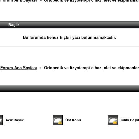
Forum Ana Sayfası
» Ortopedik ve fizyoterapi cihaz, alet ve ekipmanlar
Başlık
Bu forumda henüz hiçbir yazı bulunmamaktadır.
Forum Ana Sayfası
» Ortopedik ve fizyoterapi cihaz, alet ve ekipmanlar
Açık Başlık
Üst Konu
Kilitli Başlı