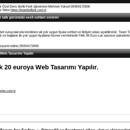
k Özel Ders Verilir.Fizik öğretmeni Mehmet Yüksel 05454172606
rs Sitesi
https://istanbulfizik.com.tr
talk görüntülü sesli sohbet sistemi
et sunucularıyla kendinize ait çok uygun fiyata sohbet ve iletişim odası açabilirsiniz. Team 
ve bağlantı ile çok uygun fiyatlarla hizmet vermektedir.Yıllık 36 Euro Luk sponsor paketimizl
 ziyaret ediniz.05454172606
 Web Tasarımı Yapılır.
lık 20 euroya Web Tasarımı Yapılır.
sign.com.tr