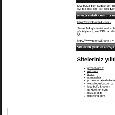
İstanbulda Tüm Semtlerde Fizi
Ayrıntılı bilgi için Fizik özel De
www.teamtalk.com.tr team 
https://www.teamtalk.com.tr
Team Talk görüntülü sesli sohb
güçlü işlemci,ram,SSD harddisk 
için
https://www.teamtalk.com.tr
yi
Siteleriniz yıllık 20 euroya
Siteleriniz yıl
proweb.net.tr
akkum.tr
firm.tr
ucuzweb.tr
professionalwebsitede
websitedesign.com.tr
istanbulfizik.com.tr
turkiyelinux.com
bilgisayar.in
fitpainting.com