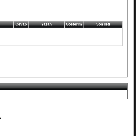
Cevap
Yazan
Gösterim
Son ileti
k