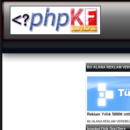
BU ALANA REKLAM VEREBİL
Reklam Yıllık 5000tl ir
BU ALANA REKLAM VEREBİLİRS
İstanbul Fizik Özel Ders