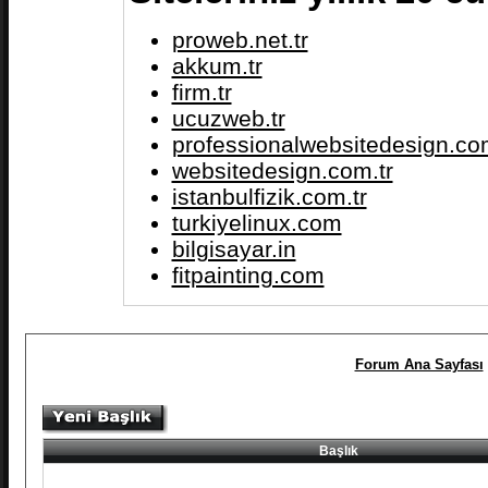
proweb.net.tr
akkum.tr
firm.tr
ucuzweb.tr
professionalwebsitedesign.com
websitedesign.com.tr
istanbulfizik.com.tr
turkiyelinux.com
bilgisayar.in
fitpainting.com
Forum Ana Sayfası
Başlık