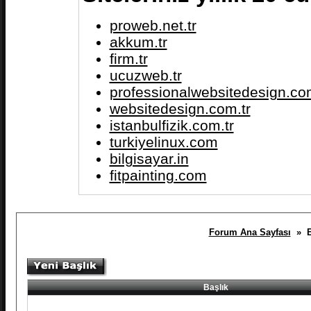
proweb.net.tr
akkum.tr
firm.tr
ucuzweb.tr
professionalwebsitedesign.com
websitedesign.com.tr
istanbulfizik.com.tr
turkiyelinux.com
bilgisayar.in
fitpainting.com
Forum Ana Sayfası
» En
Başlık