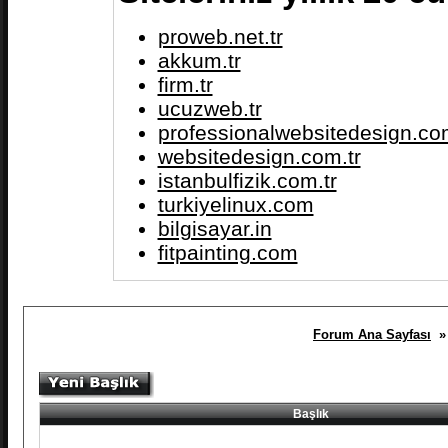
proweb.net.tr
akkum.tr
firm.tr
ucuzweb.tr
professionalwebsitedesign.com
websitedesign.com.tr
istanbulfizik.com.tr
turkiyelinux.com
bilgisayar.in
fitpainting.com
Forum Ana Sayfası
» 
Başlık