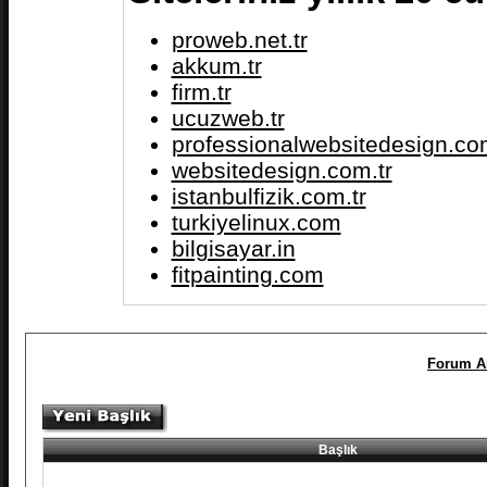
proweb.net.tr
akkum.tr
firm.tr
ucuzweb.tr
professionalwebsitedesign.com
websitedesign.com.tr
istanbulfizik.com.tr
turkiyelinux.com
bilgisayar.in
fitpainting.com
Forum A
Başlık