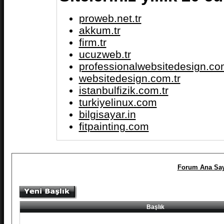
proweb.net.tr
akkum.tr
firm.tr
ucuzweb.tr
professionalwebsitedesign.com
websitedesign.com.tr
istanbulfizik.com.tr
turkiyelinux.com
bilgisayar.in
fitpainting.com
Forum Ana Say
Başlık