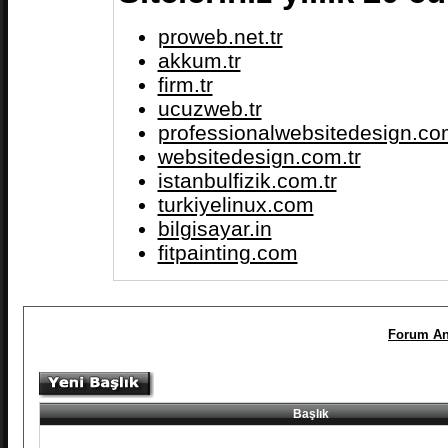
proweb.net.tr
akkum.tr
firm.tr
ucuzweb.tr
professionalwebsitedesign.com
websitedesign.com.tr
istanbulfizik.com.tr
turkiyelinux.com
bilgisayar.in
fitpainting.com
Forum An
Başlık