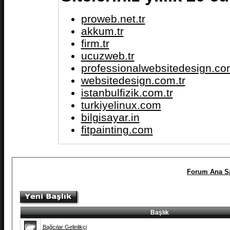
proweb.net.tr
akkum.tr
firm.tr
ucuzweb.tr
professionalwebsitedesign.com
websitedesign.com.tr
istanbulfizik.com.tr
turkiyelinux.com
bilgisayar.in
fitpainting.com
Forum Ana Sa
Başlık
Bağcılar Gelinlikçi