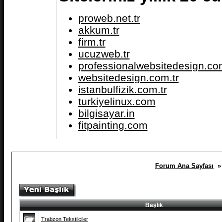
proweb.net.tr
akkum.tr
firm.tr
ucuzweb.tr
professionalwebsitedesign.com
websitedesign.com.tr
istanbulfizik.com.tr
turkiyelinux.com
bilgisayar.in
fitpainting.com
Forum Ana Sayfası
» 
Başlık
Trabzon Tekstilciler