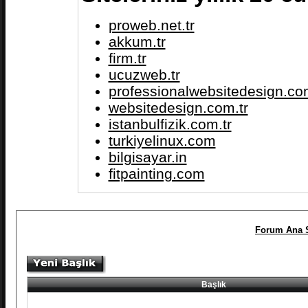
proweb.net.tr
akkum.tr
firm.tr
ucuzweb.tr
professionalwebsitedesign.com
websitedesign.com.tr
istanbulfizik.com.tr
turkiyelinux.com
bilgisayar.in
fitpainting.com
Forum Ana S
Başlık