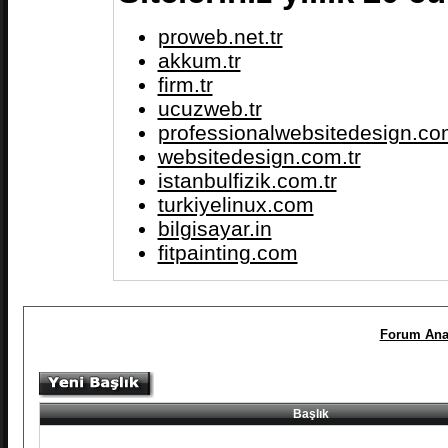
proweb.net.tr
akkum.tr
firm.tr
ucuzweb.tr
professionalwebsitedesign.com
websitedesign.com.tr
istanbulfizik.com.tr
turkiyelinux.com
bilgisayar.in
fitpainting.com
Forum Ana
Başlık