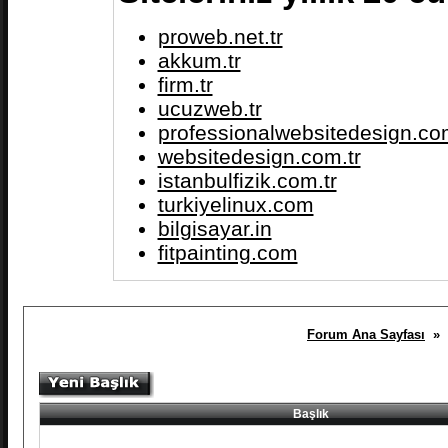
proweb.net.tr
akkum.tr
firm.tr
ucuzweb.tr
professionalwebsitedesign.com
websitedesign.com.tr
istanbulfizik.com.tr
turkiyelinux.com
bilgisayar.in
fitpainting.com
Forum Ana Sayfası
» S
Başlık