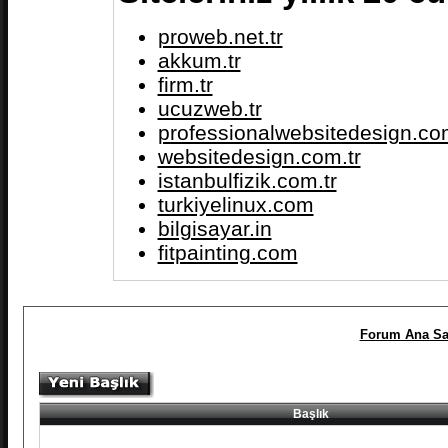
proweb.net.tr
akkum.tr
firm.tr
ucuzweb.tr
professionalwebsitedesign.com
websitedesign.com.tr
istanbulfizik.com.tr
turkiyelinux.com
bilgisayar.in
fitpainting.com
Forum Ana Sa
Başlık