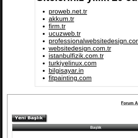
proweb.net.tr
akkum.tr
firm.tr
ucuzweb.tr
professionalwebsitedesign.com
websitedesign.com.tr
istanbulfizik.com.tr
turkiyelinux.com
bilgisayar.in
fitpainting.com
Forum A
Başlık