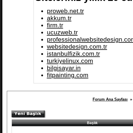
proweb.net.tr
akkum.tr
firm.tr
ucuzweb.tr
professionalwebsitedesign.com
websitedesign.com.tr
istanbulfizik.com.tr
turkiyelinux.com
bilgisayar.in
fitpainting.com
Forum Ana Sayfası
» 
Başlık