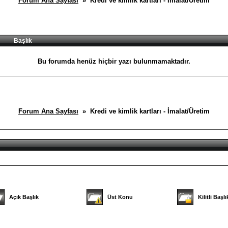
Forum Ana Sayfası
» Kredi ve kimlik kartları - İmalat/Üretim
Başlık
Bu forumda henüz hiçbir yazı bulunmamaktadır.
Forum Ana Sayfası
» Kredi ve kimlik kartları - İmalat/Üretim
Açık Başlık
Üst Konu
Kilitli Başlı