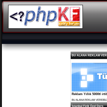
BU ALANA REKLAM VEREBİL
Reklam Yıllık 5000tl ir
BU ALANA REKLAM VEREBİLİRS
İstanbul Fizik Özel Ders