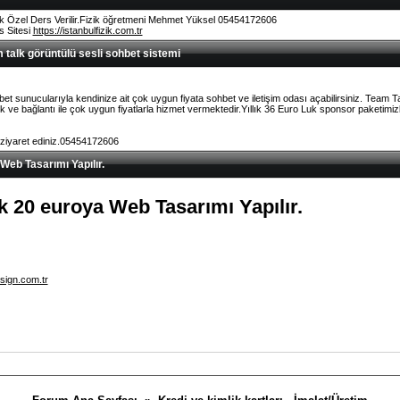
k Özel Ders Verilir.Fizik öğretmeni Mehmet Yüksel 05454172606
rs Sitesi
https://istanbulfizik.com.tr
talk görüntülü sesli sohbet sistemi
et sunucularıyla kendinize ait çok uygun fiyata sohbet ve iletişim odası açabilirsiniz. Team 
ve bağlantı ile çok uygun fiyatlarla hizmet vermektedir.Yıllık 36 Euro Luk sponsor paketimizl
 ziyaret ediniz.05454172606
 Web Tasarımı Yapılır.
lık 20 euroya Web Tasarımı Yapılır.
sign.com.tr