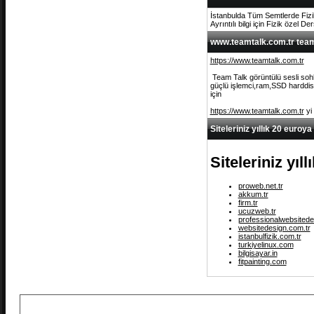
İstanbulda Tüm Semtlerde Fizi
Ayrıntılı bilgi için Fizik özel De
www.teamtalk.com.tr team 
https://www.teamtalk.com.tr
Team Talk görüntülü sesli sohb
güçlü işlemci,ram,SSD harddisk 
için
https://www.teamtalk.com.tr
yi
Siteleriniz yıllık 20 euroya
Siteleriniz yıl
proweb.net.tr
akkum.tr
firm.tr
ucuzweb.tr
professionalwebsitede
websitedesign.com.tr
istanbulfizik.com.tr
turkiyelinux.com
bilgisayar.in
fitpainting.com