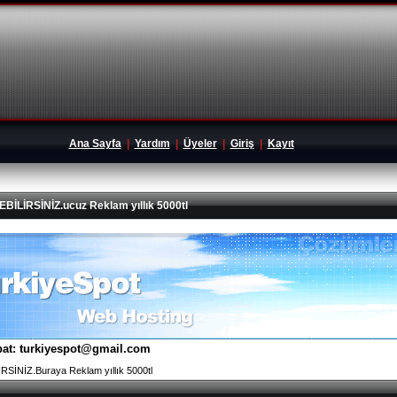
Ana Sayfa
|
Yardım
|
Üyeler
|
Giriş
|
Kayıt
İRSİNİZ.ucuz Reklam yıllık 5000tl
tibat: turkiyespot@gmail.com
İNİZ.Buraya Reklam yıllık 5000tl