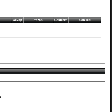
Cevap
Yazan
Gösterim
Son ileti
k