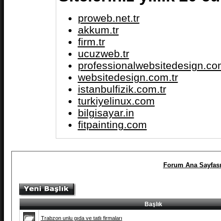
proweb.net.tr
akkum.tr
firm.tr
ucuzweb.tr
professionalwebsitedesign.com
websitedesign.com.tr
istanbulfizik.com.tr
turkiyelinux.com
bilgisayar.in
fitpainting.com
Forum Ana Sayfas
Başlık
Trabzon unlu gıda ve tatlı firmaları