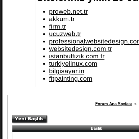
proweb.net.tr
akkum.tr
firm.tr
ucuzweb.tr
professionalwebsitedesign.com
websitedesign.com.tr
istanbulfizik.com.tr
turkiyelinux.com
bilgisayar.in
fitpainting.com
Forum Ana Sayfası
» K
Başlık