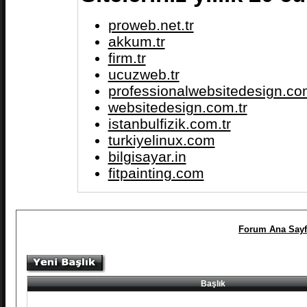
proweb.net.tr
akkum.tr
firm.tr
ucuzweb.tr
professionalwebsitedesign.com
websitedesign.com.tr
istanbulfizik.com.tr
turkiyelinux.com
bilgisayar.in
fitpainting.com
Forum Ana Sayf
Başlık