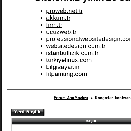
proweb.net.tr
akkum.tr
firm.tr
ucuzweb.tr
professionalwebsitedesign.com
websitedesign.com.tr
istanbulfizik.com.tr
turkiyelinux.com
bilgisayar.in
fitpainting.com
Forum Ana Sayfası
» Kongreler, konferansl
Başlık