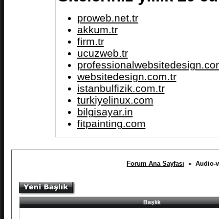
proweb.net.tr
akkum.tr
firm.tr
ucuzweb.tr
professionalwebsitedesign.com
websitedesign.com.tr
istanbulfizik.com.tr
turkiyelinux.com
bilgisayar.in
fitpainting.com
Forum Ana Sayfası
» Audio-vi
Başlık