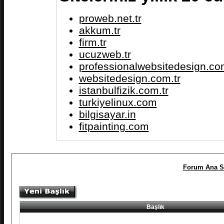
proweb.net.tr
akkum.tr
firm.tr
ucuzweb.tr
professionalwebsitedesign.com
websitedesign.com.tr
istanbulfizik.com.tr
turkiyelinux.com
bilgisayar.in
fitpainting.com
Forum Ana S
Başlık