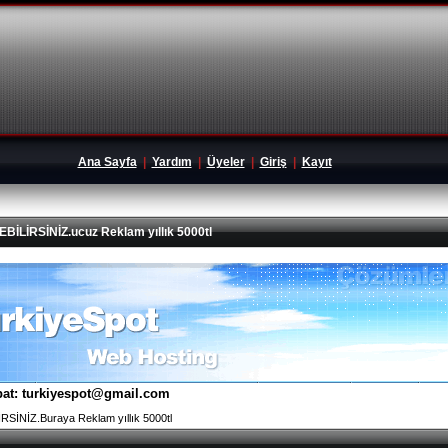
Ana Sayfa
|
Yardım
|
Üyeler
|
Giriş
|
Kayıt
İRSİNİZ.ucuz Reklam yıllık 5000tl
tibat: turkiyespot@gmail.com
İNİZ.Buraya Reklam yıllık 5000tl