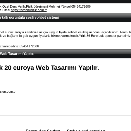
k Özel Ders Verilir.Fizik öğretmeni Mehmet Yüksel 05454172606
rs Sitesi
https://istanbulfizik.com.tr
talk görüntülü sesli sohbet sistemi
et sunucularıyla kendinize ait çok uygun fiyata sohbet ve iletişim odası açabilirsiniz. Team 
ve bağlantı ile çok uygun fiyatlarla hizmet vermektedir.Yıllık 36 Euro Luk sponsor paketimizl
 ziyaret ediniz.05454172606
 Web Tasarımı Yapılır.
lık 20 euroya Web Tasarımı Yapılır.
sign.com.tr