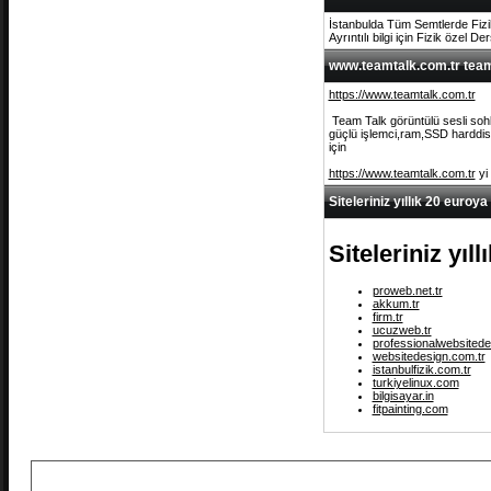
İstanbulda Tüm Semtlerde Fizi
Ayrıntılı bilgi için Fizik özel De
www.teamtalk.com.tr team 
https://www.teamtalk.com.tr
Team Talk görüntülü sesli sohb
güçlü işlemci,ram,SSD harddisk 
için
https://www.teamtalk.com.tr
yi
Siteleriniz yıllık 20 euroya
Siteleriniz yıl
proweb.net.tr
akkum.tr
firm.tr
ucuzweb.tr
professionalwebsitede
websitedesign.com.tr
istanbulfizik.com.tr
turkiyelinux.com
bilgisayar.in
fitpainting.com