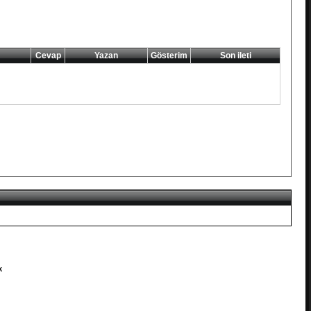
Cevap
Yazan
Gösterim
Son ileti
k