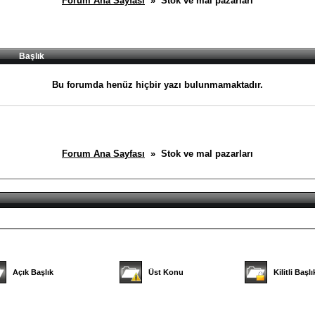
Forum Ana Sayfası
» Stok ve mal pazarları
Başlık
Bu forumda henüz hiçbir yazı bulunmamaktadır.
Forum Ana Sayfası
» Stok ve mal pazarları
Açık Başlık
Üst Konu
Kilitli Başlı