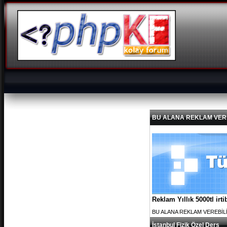
BU ALANA REKLAM VEREBİL
Reklam Yıllık 5000tl ir
BU ALANA REKLAM VEREBİLİRS
İstanbul Fizik Özel Ders