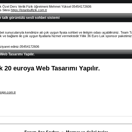
k Özel Ders Verilir.Fizik öğretmeni Mehmet Yüksel 05454172606
rs Sitesi
https://istanbulfizik.com.tr
talk görüntülü sesli sohbet sistemi
et sunucularıyla kendinize ait çok uygun fiyata sohbet ve iletişim odası açabilirsiniz. Team 
ve bağlantı ile çok uygun fiyatlarla hizmet vermektedir.Yıllık 36 Euro Luk sponsor paketimizl
 ziyaret ediniz.05454172606
 Web Tasarımı Yapılır.
lık 20 euroya Web Tasarımı Yapılır.
sign.com.tr