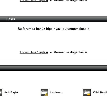
Forum Ana Sayfası
» Mermer ve doğal taşlar
Başlık
Bu forumda henüz hiçbir yazı bulunmamaktadır.
Forum Ana Sayfası
» Mermer ve doğal taşlar
Açık Başlık
Üst Konu
Kilitli Başlı