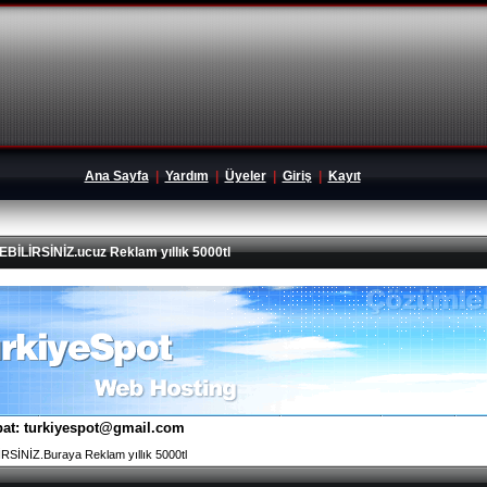
Ana Sayfa
|
Yardım
|
Üyeler
|
Giriş
|
Kayıt
İRSİNİZ.ucuz Reklam yıllık 5000tl
tibat: turkiyespot@gmail.com
İNİZ.Buraya Reklam yıllık 5000tl