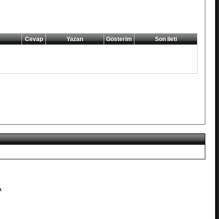
Cevap
Yazan
Gösterim
Son ileti
k