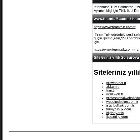
İstanbulda Tüm Semtlerde Fizi
Ayrıntılı bilgi için Fizik özel De
www.teamtalk.com.tr team 
https://www.teamtalk.com.tr
Team Talk görüntülü sesli sohb
güçlü işlemci,ram,SSD harddisk 
için
https://www.teamtalk.com.tr
yi
Siteleriniz yıllık 20 euroya
Siteleriniz yıl
proweb.net.tr
akkum.tr
firm.tr
ucuzweb.tr
professionalwebsitede
websitedesign.com.tr
istanbulfizik.com.tr
turkiyelinux.com
bilgisayar.in
fitpainting.com