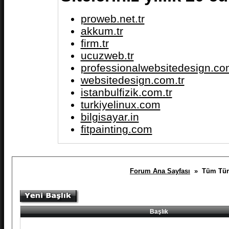
proweb.net.tr
akkum.tr
firm.tr
ucuzweb.tr
professionalwebsitedesign.com
websitedesign.com.tr
istanbulfizik.com.tr
turkiyelinux.com
bilgisayar.in
fitpainting.com
Forum Ana Sayfası
» Tüm Türki
Başlık