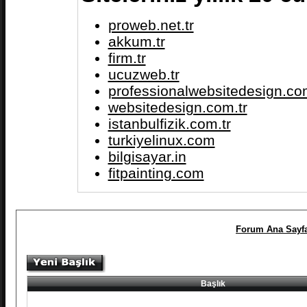
proweb.net.tr
akkum.tr
firm.tr
ucuzweb.tr
professionalwebsitedesign.com
websitedesign.com.tr
istanbulfizik.com.tr
turkiyelinux.com
bilgisayar.in
fitpainting.com
Forum Ana Sayf
Başlık