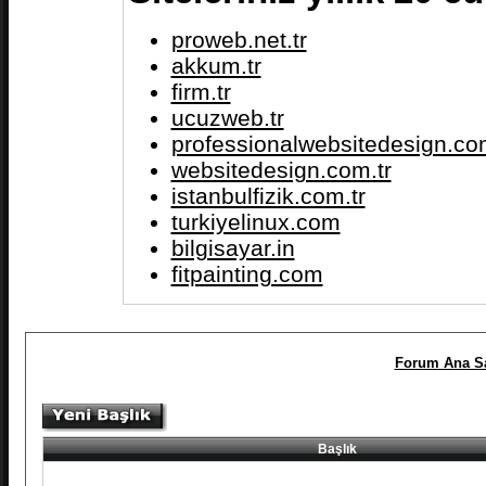
proweb.net.tr
akkum.tr
firm.tr
ucuzweb.tr
professionalwebsitedesign.com
websitedesign.com.tr
istanbulfizik.com.tr
turkiyelinux.com
bilgisayar.in
fitpainting.com
Forum Ana Sa
Başlık