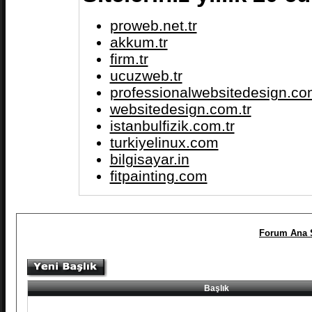
proweb.net.tr
akkum.tr
firm.tr
ucuzweb.tr
professionalwebsitedesign.com
websitedesign.com.tr
istanbulfizik.com.tr
turkiyelinux.com
bilgisayar.in
fitpainting.com
Forum Ana 
Başlık