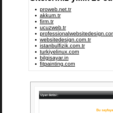
proweb.net.tr
akkum.tr
firm.tr
ucuzweb.tr
professionalwebsitedesign.com
websitedesign.com.tr
istanbulfizik.com.tr
turkiyelinux.com
bilgisayar.in
fitpainting.com
Uyarı iletisi :
Bu sayfaya 